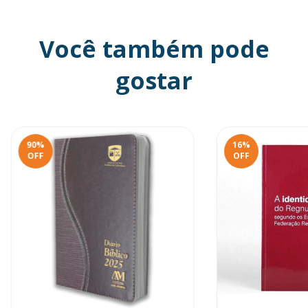
Você também pode
gostar
90
%
16
%
OFF
OFF