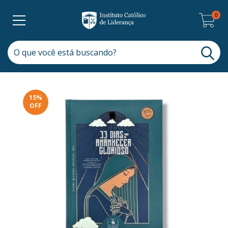
0
15
%
OFF