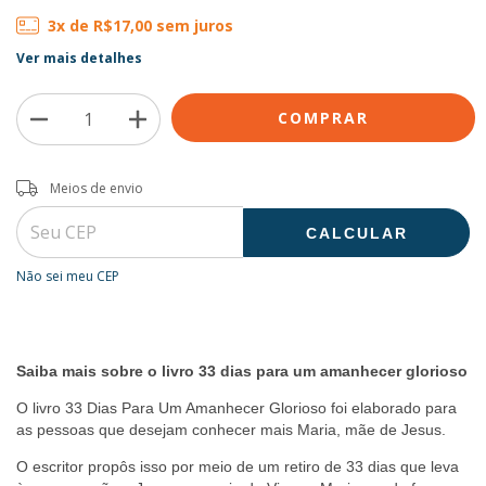
3
x de
R$17,00
sem juros
Ver mais detalhes
Entregas para o CEP:
ALTERAR CEP
Meios de envio
CALCULAR
Não sei meu CEP
Saiba mais sobre o livro 33 dias para um amanhecer glorioso
O livro 33 Dias Para Um Amanhecer Glorioso foi elaborado para
as pessoas que desejam conhecer mais Maria, mãe de Jesus.
O escritor propôs isso por meio de um retiro de 33 dias que leva