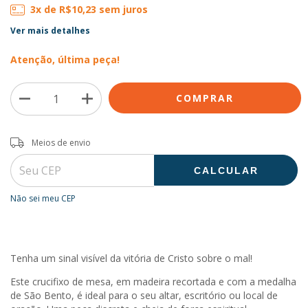
3
x de
R$10,23
sem juros
Ver mais detalhes
Atenção, última peça!
Entregas para o CEP:
ALTERAR CEP
Meios de envio
CALCULAR
Não sei meu CEP
Tenha um sinal visível da vitória de Cristo sobre o mal!
Este crucifixo de mesa, em madeira recortada e com a medalha
de São Bento, é ideal para o seu altar, escritório ou local de