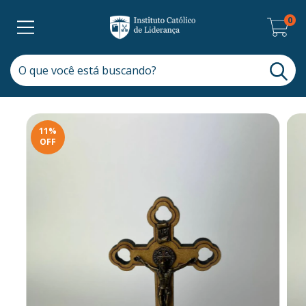
0
11
%
OFF