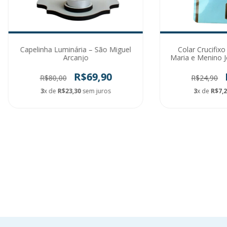
Capelinha Luminária – São Miguel
Colar Crucifix
Arcanjo
Maria e Menino J
ouro
R$69,90
R$80,00
R$24,90
3
x de
R$23,30
sem juros
3
x de
R$7,