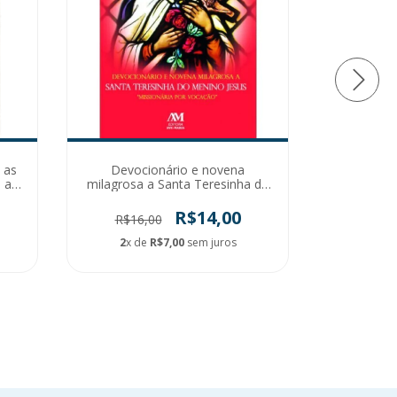
 as
Devocionário e novena
Diário Bíbl
 a
milagrosa a Santa Teresinha do
- Institut
menino Jesus
R$14,00
R$16,00
R$8
2
x de
R$7,00
sem juros