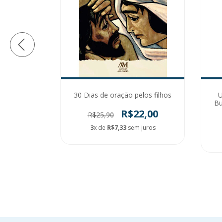
manhecer
30 Dias de oração pelos filhos
U
preparação
Bu
a Maria
R$22,00
R$25,90
1,00
3
x de
R$7,33
sem juros
 juros