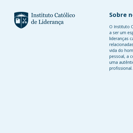
Sobre n
O Instituto 
a ser um es
lideranças c
relacionadas
vida do hom
pessoal, a c
uma autênti
profissional.