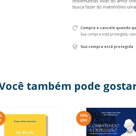
testemunhas vivas do amor cris
busca fazer do matrimônio uma 
Compre e cancele quando qu
Sua compra está protegida, can
Sua compra está protegida
Você também pode gosta
%
15
%
F
OFF