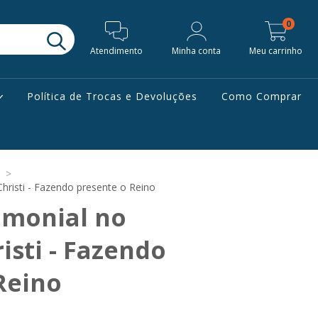
0
Atendimento
Minha conta
Meu carrinho
Política de Trocas e Devoluções
Como Comprar
e
>
hristi - Fazendo presente o Reino
imonial no
sti - Fazendo
Reino