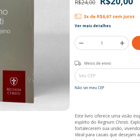
R$20,00
R$24,00
3
x de
R$6,67
sem juros
Ver mais detalhes
Entregas para o CEP:
Meios de envio
Não sei meu CEP
Este livro oferece uma visão in
espírito do Regnum Christi. Expl
fortalecerem sua união, vivendo
Ideal para casais que desejam ap