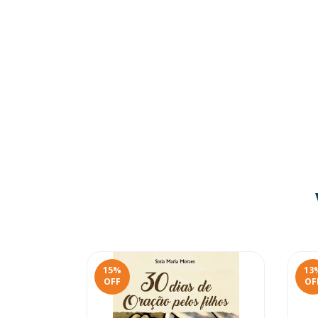
15
%
13
OFF
OF