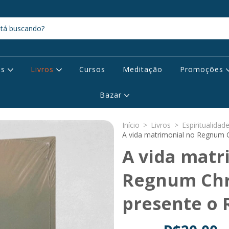
os
Livros
Cursos
Meditação
Promoções
Bazar
Início
>
Livros
>
Espiritualidad
A vida matrimonial no Regnum C
A vida matr
Regnum Chri
presente o 