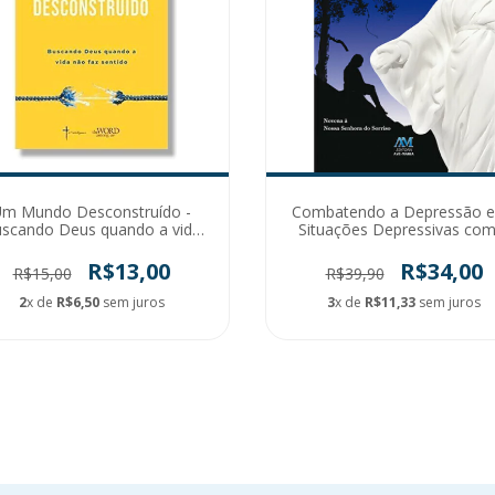
m Mundo Desconstruído -
Combatendo a Depressão e
scando Deus quando a vida
Situações Depressivas com
não faz sentido
oração
R$13,00
R$34,00
R$15,00
R$39,90
2
x de
R$6,50
sem juros
3
x de
R$11,33
sem juros