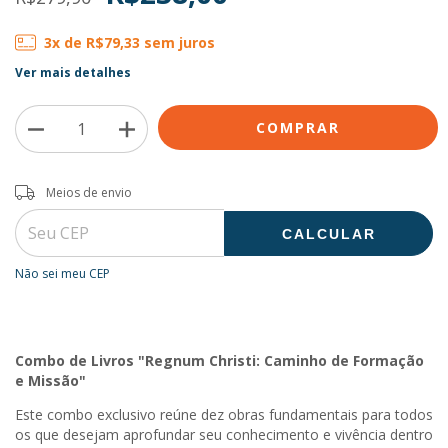
3
x de
R$79,33
sem juros
Ver mais detalhes
Entregas para o CEP:
ALTERAR CEP
Meios de envio
CALCULAR
Não sei meu CEP
Combo de Livros "Regnum Christi: Caminho de Formação
e Missão"
Este combo exclusivo reúne dez obras fundamentais para todos
os que desejam aprofundar seu conhecimento e vivência dentro