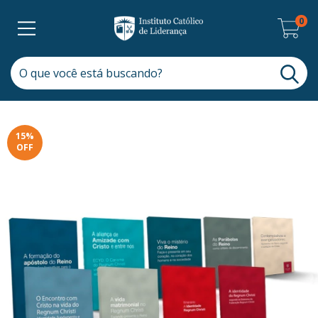
0
15
%
OFF