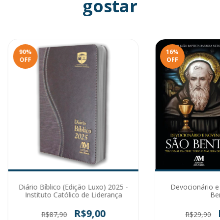
gostar
90
%
16
%
OFF
OFF
Diário Bíblico (Edição Luxo) 2025 -
Devocionário e
Instituto Católico de Liderança
Be
R$9,00
R$87,90
R$29,90