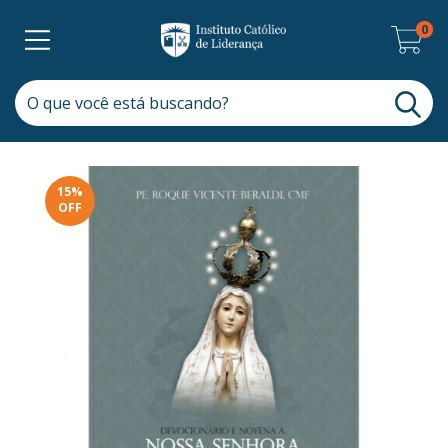
0
15
%
OFF